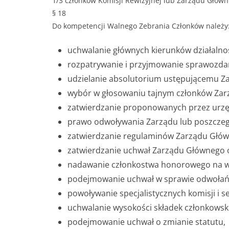
1/3 członków Komisji Rewizyjnej lub Zarządu Główn
§ 18
Do kompetencji Walnego Zebrania Członków należy
uchwalanie głównych kierunków działalnoś
rozpatrywanie i przyjmowanie sprawozdań 
udzielanie absolutorium ustępującemu Z
wybór w głosowaniu tajnym członków Zarz
zatwierdzanie proponowanych przez urzęd
prawo odwoływania Zarządu lub poszczeg
zatwierdzanie regulaminów Zarządu Głó
zatwierdzanie uchwał Zarządu Głównego o 
nadawanie członkostwa honorowego na w
podejmowanie uchwał w sprawie odwołań, 
powoływanie specjalistycznych komisji i se
uchwalanie wysokości składek członkowsk
podejmowanie uchwał o zmianie statutu,