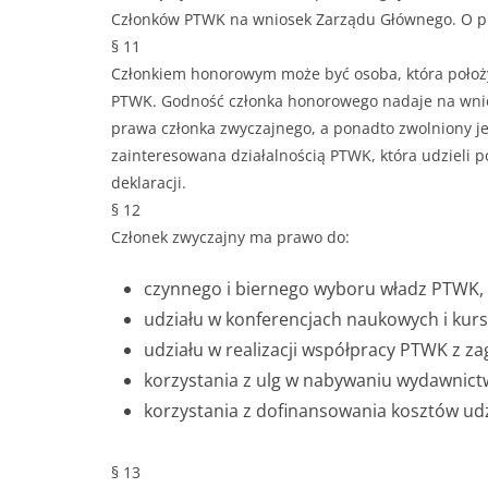
Członków PTWK na wniosek Zarządu Głównego. O prz
§ 11
Członkiem honorowym może być osoba, która położyła
PTWK. Godność członka honorowego nadaje na wnio
prawa członka zwyczajnego, a ponadto zwolniony j
zainteresowana działalnością PTWK, która udzieli 
deklaracji.
§ 12
Członek zwyczajny ma prawo do:
czynnego i biernego wyboru władz PTWK,
udziału w konferencjach naukowych i ku
udziału w realizacji współpracy PTWK z za
korzystania z ulg w nabywaniu wydawnic
korzystania z dofinansowania kosztów ud
§ 13