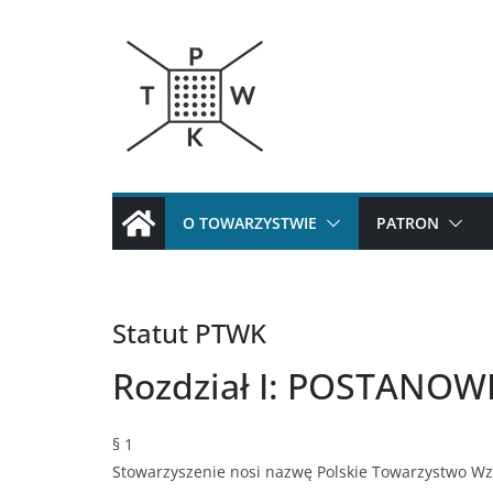
Przejdź
do
treści
O TOWARZYSTWIE
PATRON
Statut PTWK
Rozdział I: POSTANO
§ 1
Stowarzyszenie nosi nazwę Polskie Towarzystwo Wzr