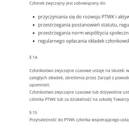
Członek zwyczajny jest zobowiązany do:
przyczyniania się do rozwoju PTWK i aktyw
przestrzegania postanowień statutu, reg
przestrzegania norm współżycia społeczn
regularnego opłacania składek członkows
§ 14
Członkostwo zwyczajne czasowe ustaje na skutek: 
zaległych składek, skreślenia przez Zarząd z powo
upomnień.
Członkostwo zwyczajne czasowe lub dożywotnie usta
członka PTWK lub za działalność na szkodę Towar
§ 15
Przynależność do PTWK członka wspierającego ustaj