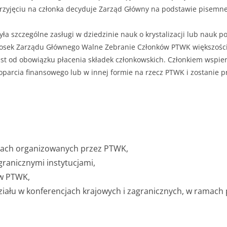
yjęciu na członka decyduje Zarząd Główny na podstawie pisemnej
 szczególne zasługi w dziedzinie nauk o krystalizacji lub nauk p
sek Zarządu Głównego Walne Zebranie Członków PTWK większością
est od obowiązku płacenia składek członkowskich. Członkiem wspie
poparcia finansowego lub w innej formie na rzecz PTWK i zostanie 
rsach organizowanych przez PTWK,
granicznymi instytucjami,
tw PTWK,
ziału w konferencjach krajowych i zagranicznych, w ramach