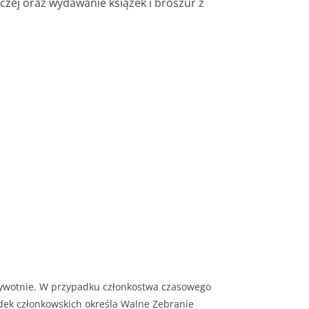
zej oraz wydawanie książek i broszur z
żywotnie. W przypadku członkostwa czasowego
dek członkowskich określa Walne Zebranie