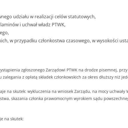
nego udziału w realizacji celów statutowych,
ulaminów i uchwał władz PTWK,
ego,
kich, w przypadku członkostwa czasowego, w wysokości ust
wystąpienia zgłoszonego Zarządowi PTWK na drodze pisemnej, prz
du zalegania z opłatą składek członkowskich za okres dłuższy niż 
je na skutek: wykluczenia na wniosek Zarządu, na mocy uchwały Wa
zystwa, skazania członka prawomocnym wyrokiem sądu powszechneg
e na skutek: