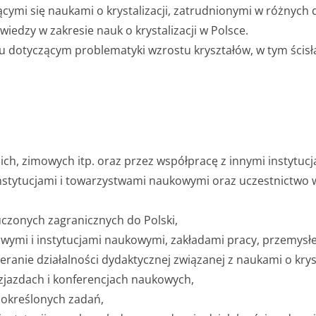
ymi się naukami o krystalizacji, zatrudnionymi w różnych 
edzy w zakresie nauk o krystalizacji w Polsce.
 dotyczącym problematyki wzrostu kryształów, w tym ścis
ich, zimowych itp. oraz przez współpracę z innymi instytuc
instytucjami i towarzystwami naukowymi oraz uczestnictw
czonych zagranicznych do Polski,
wymi i instytucjami naukowymi, zakładami pracy, przemysłe
ranie działalności dydaktycznej związanej z naukami o kryst
zjazdach i konferencjach naukowych,
a określonych zadań,