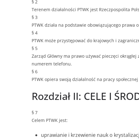
§ 2
Terenem działalności PTWK jest Rzeczpospolita Pol
§ 3
PTWK działa na podstawie obowiązującego prawa o
§ 4
PTWK może przystępować do krajowych i zagraniczn
§ 5
Zarząd Główny ma prawo używać pieczęci okrągłej 
numerem telefonu.
§ 6
PTWK opiera swoją działalność na pracy społecznej
Rozdział II: CELE I ŚR
§ 7
Celem PTWK jest:
uprawianie i krzewienie nauk o krystaliza