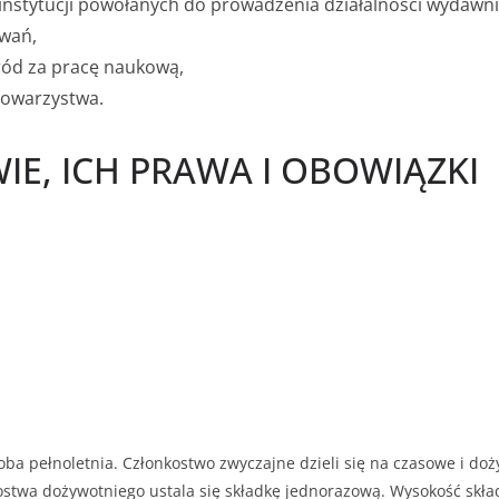
stytucji powołanych do prowadzenia działalności wydawnic
owań,
ród za pracę naukową,
 Towarzystwa.
OWIE, ICH PRAWA I OBOWIĄZKI
a pełnoletnia. Członkostwo zwyczajne dzieli się na czasowe i do
ostwa dożywotniego ustala się składkę jednorazową. Wysokość skła