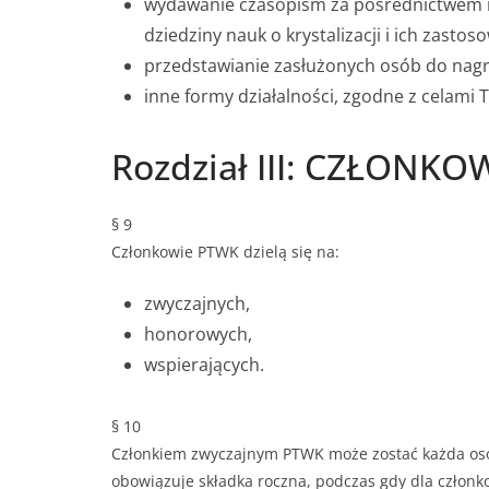
wydawanie czasopism za pośrednictwem in
dziedziny nauk o krystalizacji i ich zastos
przedstawianie zasłużonych osób do nag
inne formy działalności, zgodne z celami
Rozdział III: CZŁONK
§ 9
Członkowie PTWK dzielą się na:
zwyczajnych,
honorowych,
wspierających.
§ 10
Członkiem zwyczajnym PTWK może zostać każda osob
obowiązuje składka roczna, podczas gdy dla członk