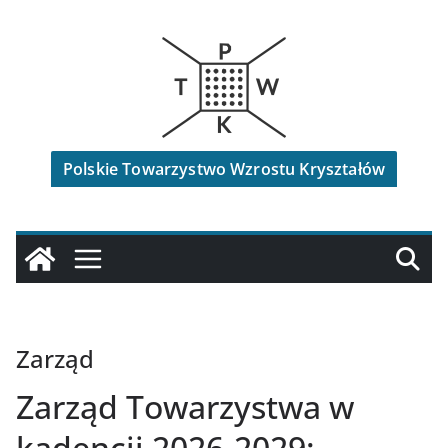
Przejdź
do
treści
Polskie Towarzystwo Wzrostu Kryształów
Zarząd
Zarząd Towarzystwa w
kadencji 2026-2029: